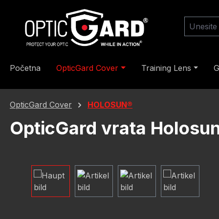
skoči na glavni sadržaj
Preskoči na pretraživanje
Preskoči na glavnu navigaciju
Početna
OpticGard Cover
Training Lens
G
OpticGard Cover
HOLOSUN®
OpticGard vrata Holos
Preskoči galeriju slika