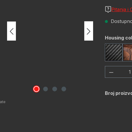
Pitanja i
Dostupno,
Odaberi
Housing co
Carbon 
Količina
Broj proizv