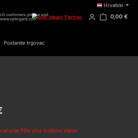
Hrvatski
US customers, please visit
0,00 €
Koša
www.opticgard.com
Postanite trgovac
ena:
€
uračunat PDV plus troškovi slanja