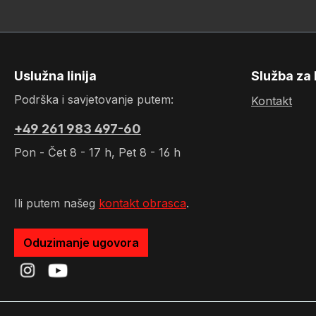
Uslužna linija
Služba za 
Podrška i savjetovanje putem:
Kontakt
+49 261 983 497-60
Pon - Čet 8 - 17 h, Pet 8 - 16 h
Ili putem našeg
kontakt obrasca
.
Oduzimanje ugovora