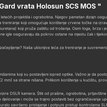
cGard vrata Holosun SCS MOS "
ećih projektila i ogrebotina. Njegov pametan dizajn osigu
 za treniranje koji omogućuje korištenje crvene točke na izra
iuretana) koji pruža zaštitu od trošenja. Osim toga, brza i
e igle osiguravaju da pokrov ostane na mjestu čak i tijekom
 začepljenje? Naša uklonjiva leća za treniranje je suvremeno
išanima koji su postavljeni ispred optike. Važno je da post
 (2 mm) sa strane nišana. Prilikom korištenja u kućištu, prov
zire DSLR kamera. Štiti od prašine, ogrebotina, prljavštine 
e djelovanje i može se trajno postaviti bez ograničavanja u
uralo savršeno pristajanje i potpuni pristup kontrolama SL