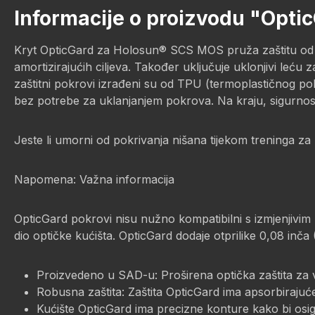
Informacije o proizvodu "Opti
Kryt OpticGard za Holosun® SCS MOS pruža zaštitu od let
amortizirajućih ciljeva. Također uključuje uklonjivi leću
zaštitni pokrovi izrađeni su od TPU (termoplastičnog pol
bez potrebe za uklanjanjem pokrova. Na kraju, sigurnosn
Jeste li umorni od pokrivanja nišana tijekom treninga za
Napomena: Važna informacija
OpticGard pokrovi nisu nužno kompatibilni s izmjenjivim n
dio optičke kućišta. OpticGard dodaje otprilike 0,08 inča
Proizvedeno u SAD-u: Proširena optička zaštita za vi
Robusna zaštita: Zaštita OpticGard ima apsorbirajuć
Kućište OpticGard ima precizne konture kako bi osig