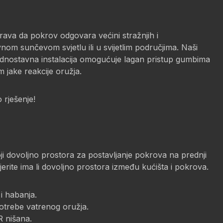
rava da pokrov odgovara većini stražnjih i
vnom sunčevom svjetlu ili u svijetlim područjima. Naši
 jednostavna instalacija omogućuje lagan pristup gumbima
 jake reakcije oružja.
 rješenje!
oji dovoljno prostora za postavljanje pokrova na prednji
jerite ima li dovoljno prostora između kućišta i pokrova.
i habanja.
potrebe vatrenog oružja.
R nišana.