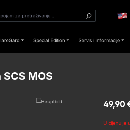
lareGard
Special Edition
Servis i informacije
un SCS MOS
Redovna cij
49,90 
U cijenu je 