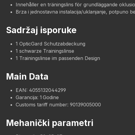
Innehåller en träningslins för grundläggande oklusi
Brza i jednostavna instalacija/uklanjanje, potpuno b
Sadržaj isporuke
1 OpticGard Schutzabdeckung
1 schwarze Trainingslinse
1 Trainingslinse im passenden Design
Main Data
EAN: 4055132044299
Garancija: 1 Godine
Customs tariff number: 90139005000
Mehanički parametri