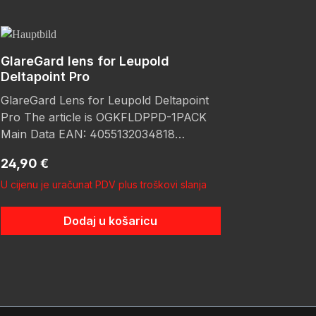
GlareGard lens for Leupold
Deltapoint Pro
GlareGard Lens for Leupold Deltapoint
Pro The article is OGKFLDPPD-1PACK
Main Data EAN: 4055132034818
Warranty: 1 years Mechanical
Redovna cijena:
24,90 €
Parameters Material: Thermoplastisches
Polyurethane (TPU) & Polycarbonate
U cijenu je uračunat PDV plus troškovi slanja
(PC) Housing Color: black Holosun BKA
exception: no Product Safety
Dodaj u košaricu
Information Manufacturer Picotronic
GmbH Rudolf-Diesel-Str.2a 56070
Koblenz Deutschland
info@picotronic.de
Responsible Economic Operator
Picotronic GmbH Rudolf-Diesel-Str.2a