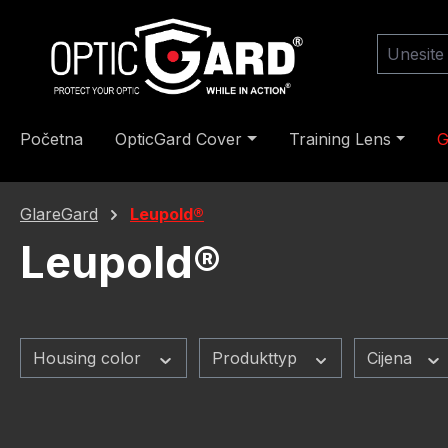
skoči na glavni sadržaj
Preskoči na pretraživanje
Preskoči na glavnu navigaciju
Početna
OpticGard Cover
Training Lens
G
GlareGard
Leupold®
Leupold®
Housing color
Produkttyp
Cijena