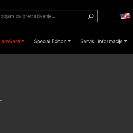
lareGard
Special Edition
Servis i informacije