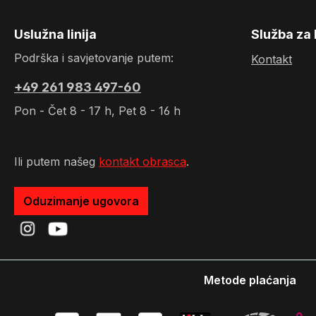
56070 Koblenz Deutschland
info@picotronic.de
Uslužna linija
Služba za 
Podrška i savjetovanje putem:
Kontakt
+49 261 983 497-60
Pon - Čet 8 - 17 h, Pet 8 - 16 h
Ili putem našeg
kontakt obrasca
.
Oduzimanje ugovora
Metode plaćanja