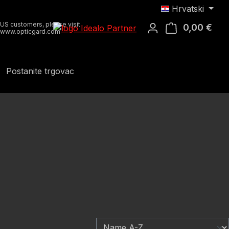
Hrvatski
US customers, please visit
0,00 €
Koša
www.opticgard.com
Postanite trgovac