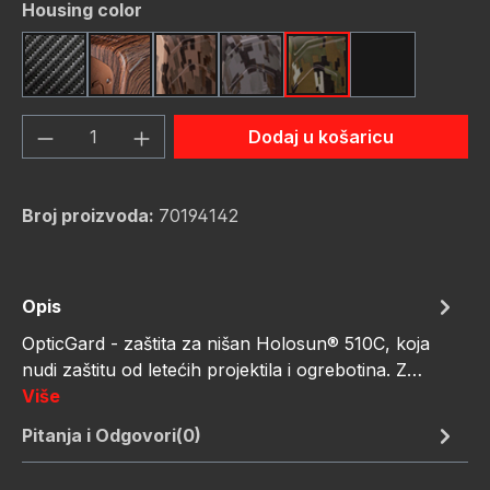
Odaberi
Housing color
Carbon Fiber
Dark Wood
FDE Camo
Gunmetal Camo
OD Green Camo
Red Camo
Količina proizvoda: Unesite željenu količ
Dodaj u košaricu
Broj proizvoda:
70194142
Opis
OpticGard - zaštita za nišan Holosun® 510C, koja
nudi zaštitu od letećih projektila i ogrebotina. Z…
Više
Pitanja i Odgovori(0)