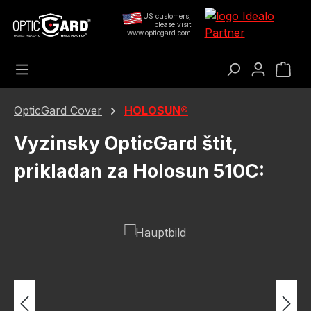
Preskoči na glavni sadržaj
US customers,
please visit
www.opticgard.com
Koš
OpticGard Cover
HOLOSUN®
Vyzinsky OpticGard štit,
prikladan za Holosun 510C:
Preskoči galeriju slika