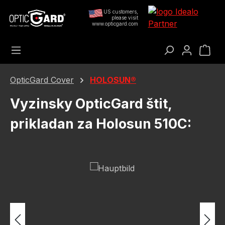
Preskoči na glavni sadržaj
US customers,
please visit
www.opticgard.com
Koš
OpticGard Cover
HOLOSUN®
Vyzinsky OpticGard štit,
prikladan za Holosun 510C:
Preskoči galeriju slika