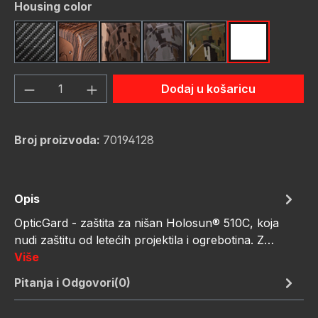
Odaberi
Housing color
Carbon Fiber
Dark Wood
FDE Camo
Gunmetal Camo
OD Green Camo
Red Camo
Količina proizvoda: Unesite željenu količ
Dodaj u košaricu
Broj proizvoda:
70194128
Opis
OpticGard - zaštita za nišan Holosun® 510C, koja
nudi zaštitu od letećih projektila i ogrebotina. Z…
Više
Pitanja i Odgovori(0)