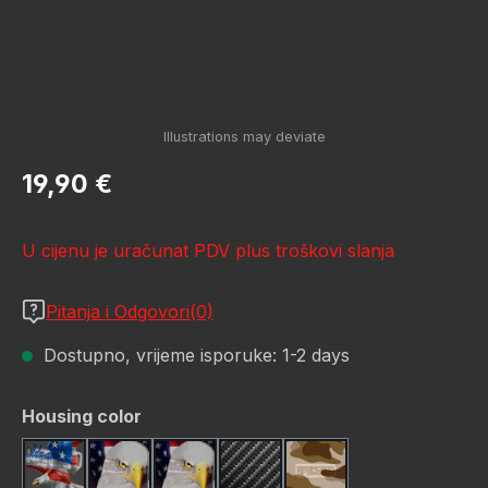
Redovna cijena:
19,90 €
U cijenu je uračunat PDV plus troškovi slanja
Pitanja i Odgovori(0)
Dostupno, vrijeme isporuke: 1-2 days
Odaberi
Housing color
American Eagle
Bald Eagle America Flag
Bald Eagle American F
Carbon Fiber
Desert Storm Camo