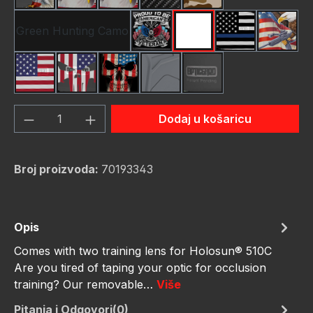
Green Hunting Camo
Pround To Be American
Red Camo
Thin Blue Line
USA Fl
USA Flag New
Us Flag Skull
Us Flag Skull #2
grey
schwarz
Količina proizvoda: Unesite željenu količ
Dodaj u košaricu
Broj proizvoda:
70193343
Opis
Comes with two training lens for Holosun® 510C
Are you tired of taping your optic for occlusion
training? Our removable…
Više
Pitanja i Odgovori(0)