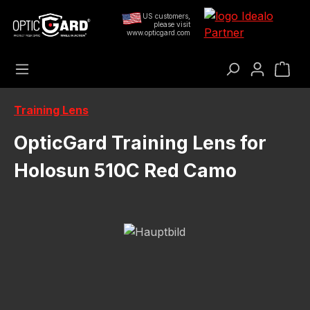
Preskoči na glavni sadržaj
US customers,
please visit
www.opticgard.com
Koš
Training Lens
OpticGard Training Lens for
Holosun 510C Red Camo
Preskoči galeriju slika