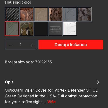
Odaberi
Housing color
Carbon Fiber
Dark Wood
FDE (Flat Dark Earth)
FDE Camo
Gunmetal
Gunmetal C
OD Green
OD Green Camo
rot
schwarz
weiß
Količina proizvoda: Unesite željenu količ
Dodaj u košaricu
Broj proizvoda:
70192155
Opis
OpticGard Visier Cover for Vortex Defender ST OD
Green Designed in the USA: Full optical protection
for your reflex sight.…
Više