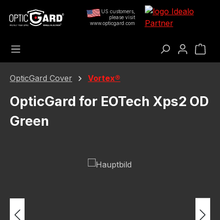
Preskoči na glavni sadržaj
US customers,
please visit
www.opticgard.com
Koš
OpticGard Cover
Vortex®
OpticGard for EOTech Xps2 OD
Green
Preskoči galeriju slika