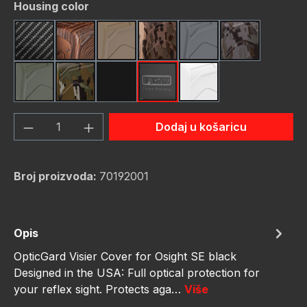
Odaberi
Housing color
Carbon Fiber
Dark Wood
FDE (Flat Dark Earth)
FDE Camo
Gunmetal
Gunmetal C
OD Green
OD Green Camo
rot
schwarz
weiß
Količina proizvoda: Unesite željenu količ
Dodaj u košaricu
Broj proizvoda:
70192001
Opis
OpticGard Visier Cover for Osight SE black
Designed in the USA: Full optical protection for
your reflex sight. Protects aga…
Više