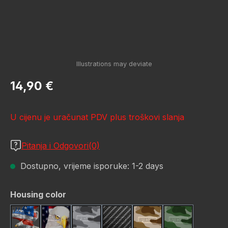
Redovna cijena:
14,90 €
U cijenu je uračunat PDV plus troškovi slanja
Pitanja i Odgovori(0)
Dostupno, vrijeme isporuke: 1-2 days
Odaberi
Housing color
American Eagle
Bald Eagle America Flag
Camo Grey
Carbon Fiber Black
Desert Storm Camou
Green Hunti