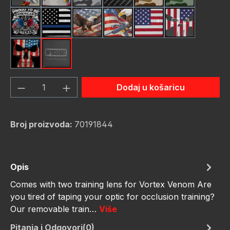
Pround To Be American
Thin Blue Line Flag
USA Flag Bald Eagle #2
USA Flag Bald Eagle #3
USA Flag New
Us Flag Skul
Us Flag Skull #2
schwarz
Količina proizvoda: Unesite željenu količ
Dodaj u košaricu
Broj proizvoda:
70191844
Opis
Comes with two training lens for Vortex Venom Are
you tired of taping your optic for occlusion training?
Our removable train…
Više
Pitanja i Odgovori(0)