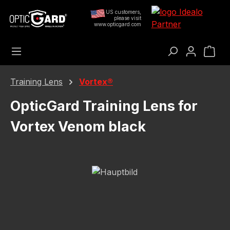
Preskoči na glavni sadržaj
US customers,
please visit
www.opticgard.com
Koš
Training Lens
Vortex®
OpticGard Training Lens for
Vortex Venom black
Preskoči galeriju slika