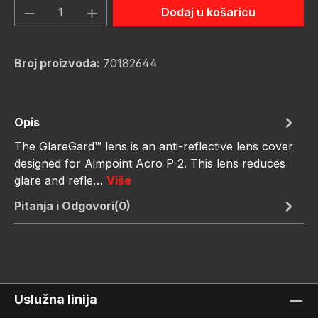
Količina proizvoda: Unesite željenu količ
Dodaj u košaricu
Broj proizvoda:
70182644
Opis
The GlareGard™ lens is an anti-reflective lens cover
designed for Aimpoint Acro P-2. This lens reduces
glare and refle…
Više
Pitanja i Odgovori(0)
Uslužna linija