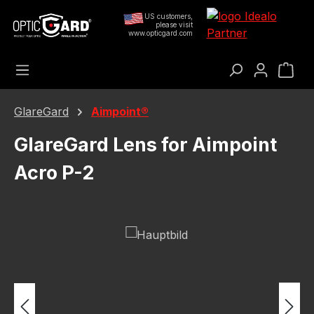
Preskoči na glavni sadržaj
US customers,
please visit
www.opticgard.com
Koš
GlareGard
Aimpoint®
GlareGard Lens for Aimpoint
Acro P-2
Preskoči galeriju slika