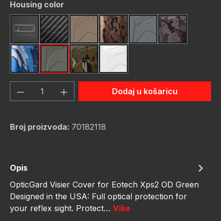
Odaberi
Housing color
Black
Carbon Fiber
FDE (Flat Dark Earth)
FDE Camo
Gunmetal
Gunmetal C
Navy Camo
OD Green
OD Green Camo
White
Količina proizvoda: Unesite željenu količ
Dodaj u košaricu
Broj proizvoda:
70182118
Opis
OpticGard Visier Cover for Eotech Xps2 OD Green
Designed in the USA: Full optical protection for
your reflex sight. Protect…
Više