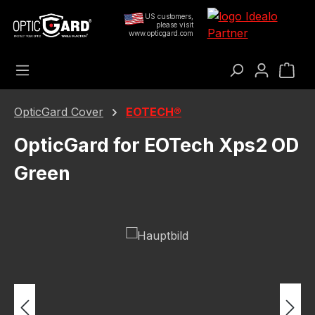
Preskoči na glavni sadržaj
US customers,
please visit
www.opticgard.com
Koš
OpticGard Cover
EOTECH®
OpticGard for EOTech Xps2 OD
Green
Preskoči galeriju slika