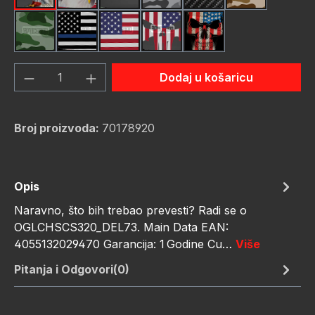
Green Hunting Camouflag
Thin Blue Line Flag
USA Flag New
Us Flag Skull
Us Flag Skull #2
Količina proizvoda: Unesite željenu količ
Dodaj u košaricu
Broj proizvoda:
70178920
Opis
Naravno, što bih trebao prevesti? Radi se o
OGLCHSCS320_DEL73. Main Data EAN:
4055132029470 Garancija: 1 Godine Cu…
Više
Pitanja i Odgovori(0)