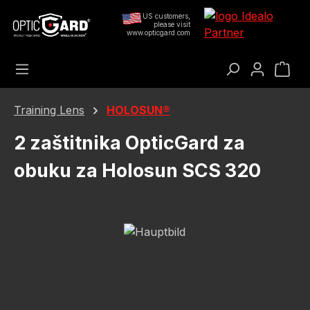
Preskoči na glavni sadržaj
US customers,
please visit
www.opticgard.com
Koš
Training Lens
HOLOSUN®
2 zaštitnika OpticGard za
obuku za Holosun SCS 320
Preskoči galeriju slika