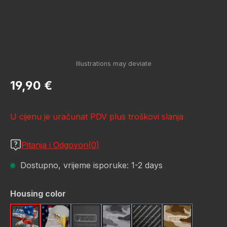
Redovna cijena:
19,90 €
U cijenu je uračunat PDV plus troškovi slanja
Pitanja i Odgovori(0)
Dostupno, vrijeme isporuke: 1-2 days
Odaberi
Housing color
American Eagle
Bald Eagle American Flag
Black
Camo Grey
Carbon Fiber Black
Desert Stor