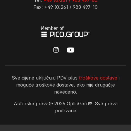
Tel:
+49 (0)261 / 983 497-60
Fax: +49 (0)261 / 983 497-10
Sve cijene uključuju PDV plus
troškove dostave
i
moguće troškove dostave, ako nije drugačije
navedeno.
Autorska prava©
2026
OpticGard®. Sva prava
pridržana