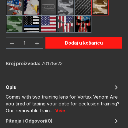
American Eagle
Bald Eagle American Flag
Black
Camo Grey
Carbon Fiber Black
Desert Stor
Green Hunting Camouflag
Thin Blue Line Flag
USA Flag New
Us Flag Skull
Us Flag Skull #2
Količina proizvoda: Unesite željenu količ
Dodaj u košaricu
Broj proizvoda:
70178623
Opis
Comes with two training lens for Vortex Venom Are
you tired of taping your optic for occlusion training?
Our removable train…
Više
Pitanja i Odgovori(0)