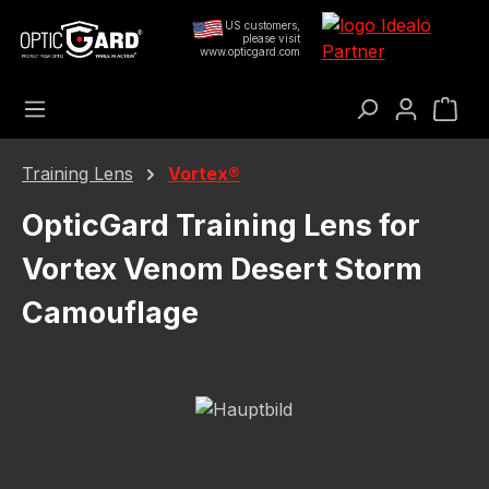
Preskoči na glavni sadržaj
US customers,
please visit
www.opticgard.com
Koš
Training Lens
Vortex®
OpticGard Training Lens for
Vortex Venom Desert Storm
Camouflage
Preskoči galeriju slika