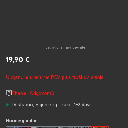
Redovna cijena:
19,90 €
U cijenu je uračunat PDV plus troškovi slanja
Pitanja i Odgovori(0)
Dostupno, vrijeme isporuke: 1-2 days
Odaberi
Housing color