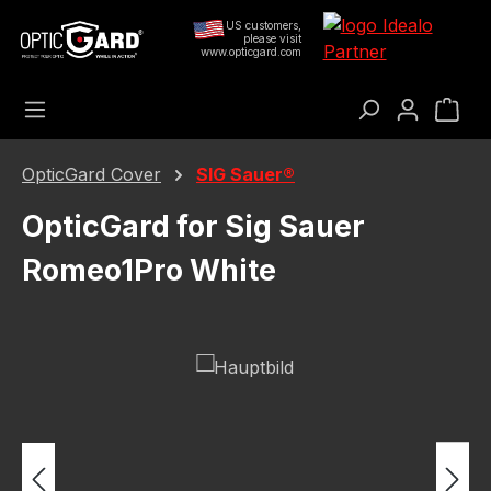
Preskoči na glavni sadržaj
US customers,
please visit
www.opticgard.com
Koš
OpticGard Cover
SIG Sauer®
OpticGard for Sig Sauer
Romeo1Pro White
Preskoči galeriju slika