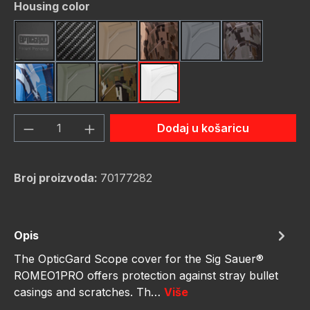
Odaberi
Housing color
Black
Carbon Fiber
FDE (Flat Dark Earth)
FDE Camo
Gunmetal
Gunmetal C
Navy Camo
OD Green
OD Green Camo
White
Količina proizvoda: Unesite željenu količ
Dodaj u košaricu
Broj proizvoda:
70177282
Opis
The OpticGard Scope cover for the Sig Sauer®
ROMEO1PRO offers protection against stray bullet
casings and scratches. Th…
Više