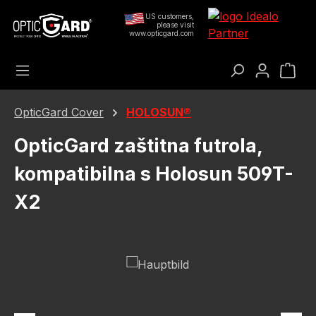
Preskoči na glavni sadržaj
US customers,
please visit
www.opticgard.com
Koš
OpticGard Cover
HOLOSUN®
OpticGard zaštitna futrola,
kompatibilna s Holosun 509T-
X2
Preskoči galeriju slika