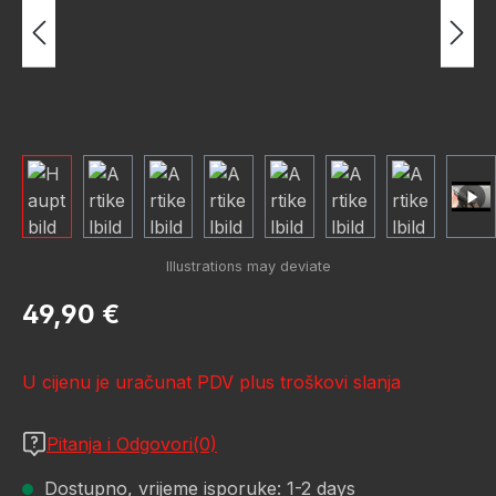
Redovna cijena:
49,90 €
U cijenu je uračunat PDV plus troškovi slanja
Pitanja i Odgovori(0)
Dostupno, vrijeme isporuke: 1-2 days