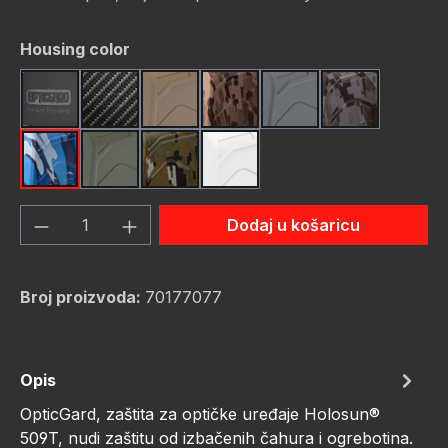
Odaberi
Housing color
Black
Carbon Fiber
FDE (Flat Dark Earth)
FDE Camo
Gunmetal
Gunmetal C
Navy Camo
OD Green
OD Green Camo
White
Količina proizvoda: Unesite željenu količ
Dodaj u košaricu
Broj proizvoda:
70177077
Opis
OpticGard, zaštita za optičke uređaje Holosun®
509T, nudi zaštitu od izbačenih čahura i ogrebotina.