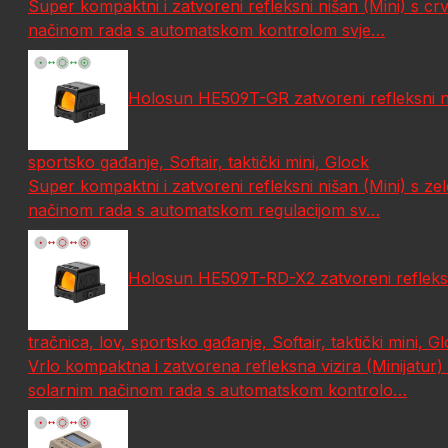
Super kompaktni i zatvoreni refleksni nišan (Mini) s 
načinom rada s automatskom kontrolom svje…
Holosun HE509T-GR zatvoreni refleksni n
sportsko gađanje, Softair, taktički mini, Glock
Super kompaktni i zatvoreni refleksni nišan (Mini) s 
načinom rada s automatskom regulacijom sv…
Holosun HE509T-RD-X2 zatvoreni refleksn
tračnica, lov, sportsko gađanje, Softair, taktički mini, G
Vrlo kompaktna i zatvorena refleksna vizira (Minijat
solarnim načinom rada s automatskom kontrolo…