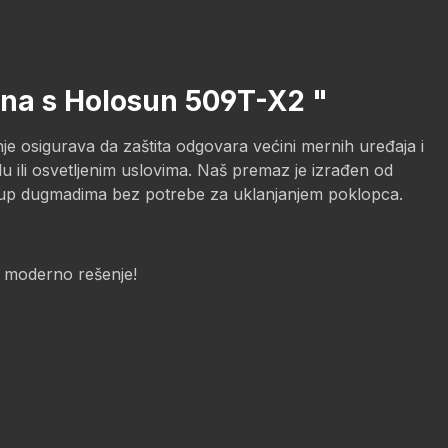
ilna s Holosun 509T-X2 "
je osigurava da zaštita odgovara većini mernih uređaja i
 ili osvetljenim uslovima. Naš premaz je izrađen od
istup dugmadima bez potrebe za uklanjanjem poklopca.
i moderno rešenje!