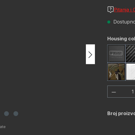
Pitanja i
Dostupno,
Odaberi
Housing co
Black
OD Gre
Količina
Broj proizv