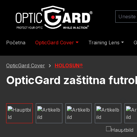
skoči na glavni sadržaj
Preskoči na pretraživanje
Preskoči na glavnu navigaciju
Početna
OpticGard Cover
Training Lens
G
OpticGard Cover
HOLOSUN®
OpticGard zaštitna futr
Preskoči galeriju slika