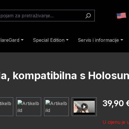
lareGard
Special Edition
Servis i informacije
ola, kompatibilna s Holos
Redovna cij
39,90 
U cijenu je 