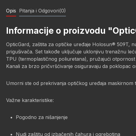
Opis
Pitanja i Odgovori(0)
Informacije o proizvodu "Optic
OpticGard, zaštita za optičke uređaje Holosun® 509T, nu
prigušivača. Set takođe uključuje uklonjivu trenažnu l
TPU (termoplastičnog poliuretana), pružajući otpornost
Kanali za brzo pričvršćivanje osiguravaju da poklopac o
Umorni ste od prekrivanja optičkog uređaja maskirnom 
Važne karakteristike:
Pogodno za nišanjenje
Nudi zaštitu od izbačenih čahura i ogrebotina