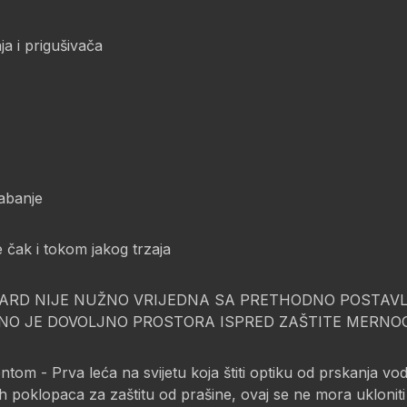
a i prigušivača
abanje
e čak i tokom jakog trzaja
ARD NIJE NUŽNO VRIJEDNA SA PRETHODNO POSTAVL
BNO JE DOVOLJNO PROSTORA ISPRED ZAŠTITE MERNO
om - Prva leća na svijetu koja štiti optiku od prskanja vod
ih poklopaca za zaštitu od prašine, ovaj se ne mora uklonit