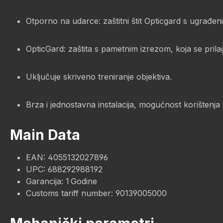
Otporno na udarce: zaštitni štit Opticgard s ugrađeni
OpticGard: zaštita s pametnim izrezom, koja se prilag
Uključuje skriveno treniranje objektiva.
Brza i jednostavna instalacija, mogućnost korištenja t
Main Data
EAN: 4055132027896
UPC: 688292988192
Garancija: 1 Godine
Customs tariff number: 90139005000