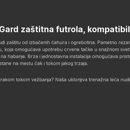
Gard zaštitna futrola, kompatib
di zaštitu od izbačenih čahura i ogrebotina. Pametno rezan
eću, koja omogućava upotrebu crvene tačke u snažnom svetlu
 na habanje. Brza i jednostavna instalacija omogućava pr
stane na mestu čak i tokom jakog trzaja.
trakom tokom vežbanja? Naša uklonjiva trenažna leća nud