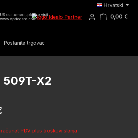
Hrvatski
US customers, please visit
0,00 €
Koša
www.opticgard.com
Postanite trgovac
un 509T-X2
ena:
€
uračunat PDV plus troškovi slanja