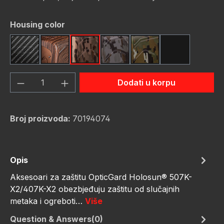
Odaberi
Housing color
Carbon Fiber
Dark Wood
FDE Camo
Gunmetal Camo
OD Green Camo
Red Camo
Količina proizvoda: Unesite željenu količ
Dodati u korpu
Broj proizvoda:
70194074
Opis
Aksesoari za zaštitu OpticGard Holosun® 507K-
X2/407K-X2 obezbjeđuju zaštitu od slučajnih
metaka i ogreboti…
Više
Question & Answers(0)