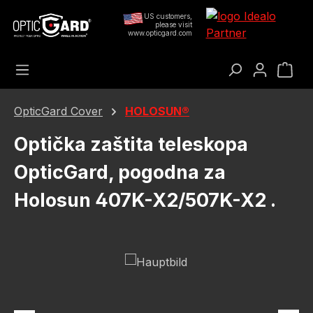
Preskoči na glavni sadržaj
US customers,
please visit
www.opticgard.com
Koš
OpticGard Cover
HOLOSUN®
Optička zaštita teleskopa
OpticGard, pogodna za
Holosun 407K-X2/507K-X2 .
Preskoči galeriju slika