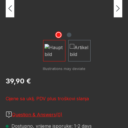
Redovna cijena:
39,90 €
Cijene sa uklj. PDV plus troškovi slanja
Question & Answers(0)
Dostupno, vrijeme isporuke: 1-2 days