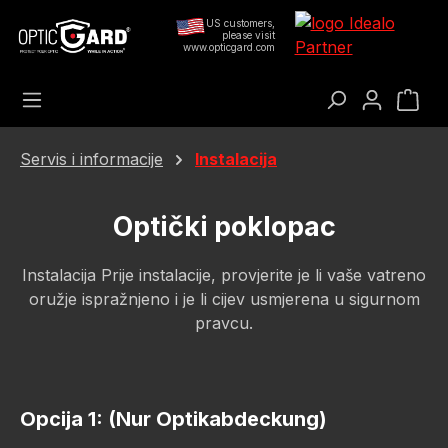
Preskoči na glavni sadržaj
US customers,
please visit
www.opticgard.com
Koš
Servis i informacije
Instalacija
Optički poklopac
Instalacija Prije instalacije, provjerite je li vaše vatreno
oružje ispražnjeno i je li cijev usmjerena u sigurnom
pravcu.
Opcija 1: (Nur Optikabdeckung)