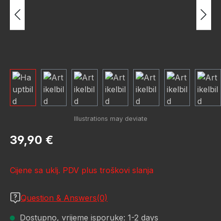
Redovna cijena:
39,90 €
Cijene sa uklj. PDV plus troškovi slanja
Question & Answers(0)
Dostupno, vrijeme isporuke: 1-2 days