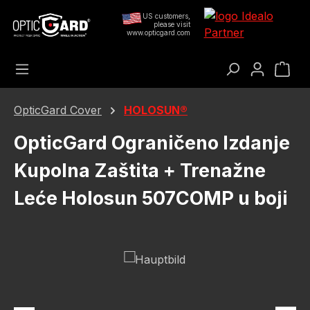
Preskoči na glavni sadržaj
US customers,
please visit
www.opticgard.com
Koš
OpticGard Cover
HOLOSUN®
OpticGard Ograničeno Izdanje
Kupolna Zaštita + Trenažne
Leće Holosun 507COMP u boji
Preskoči galeriju slika