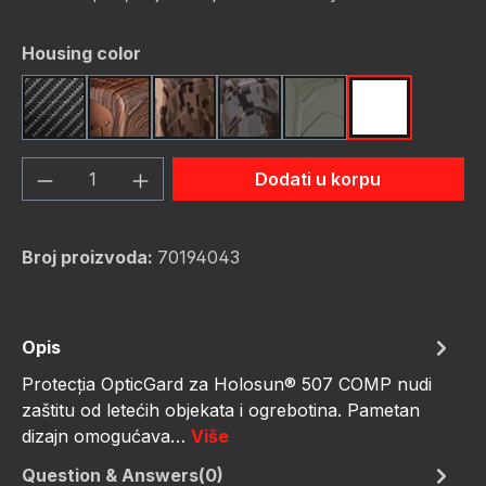
Odaberi
Housing color
Carbon Fiber
Dark Wood
FDE Camo
Gunmetal Camo
OD Green
Red Camo
Količina proizvoda: Unesite željenu količ
Dodati u korpu
Broj proizvoda:
70194043
Opis
Protecția OpticGard za Holosun® 507 COMP nudi
zaštitu od letećih objekata i ogrebotina. Pametan
dizajn omogućava…
Više
Question & Answers(0)