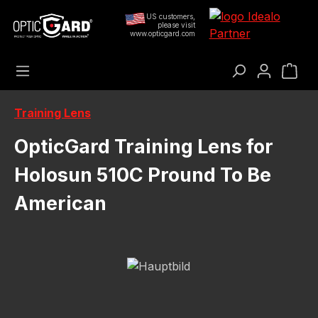
Preskoči na glavni sadržaj
US customers,
please visit
www.opticgard.com
Koš
Training Lens
OpticGard Training Lens for
Holosun 510C Pround To Be
American
Preskoči galeriju slika