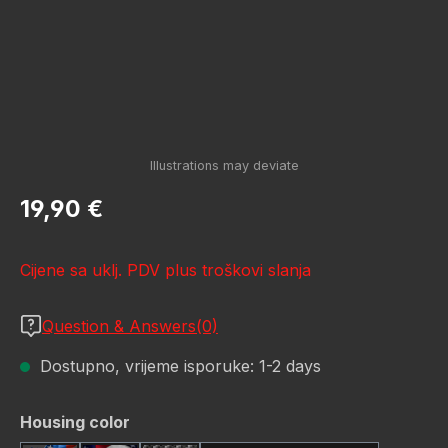
Redovna cijena:
19,90 €
Cijene sa uklj. PDV plus troškovi slanja
Question & Answers(0)
Dostupno, vrijeme isporuke: 1-2 days
Odaberi
Housing color