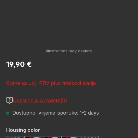
Redovna cijena:
19,90 €
Cijene sa uklj. PDV plus troškovi slanja
Question & Answers(0)
Dostupno, vrijeme isporuke: 1-2 days
Odaberi
Housing color