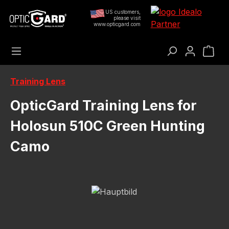
Preskoči na glavni sadržaj
US customers,
please visit
www.opticgard.com
Koš
Training Lens
OpticGard Training Lens for
Holosun 510C Green Hunting
Camo
Preskoči galeriju slika