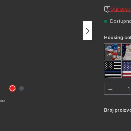
Question
Dostupno,
Odaberi
Housing co
America
Thin Blu
Količina
Broj proizv