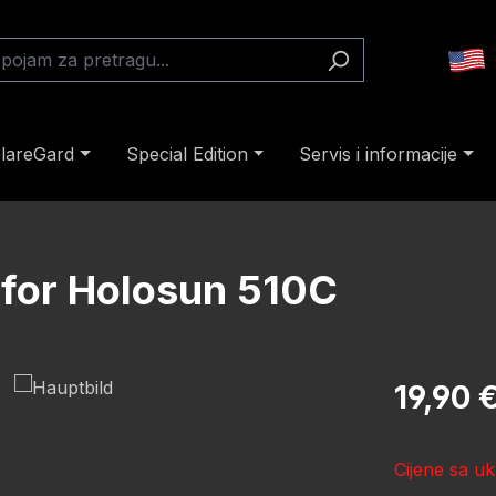
lareGard
Special Edition
Servis i informacije
 for Holosun 510C
Redovna cij
19,90 
Cijene sa uk