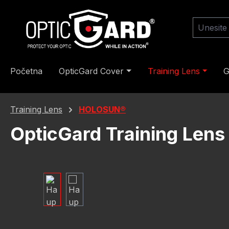
skoči na glavni sadržaj
Preskoči na pretragu
Preskoči na glavnu navigaciju
Početna
OpticGard Cover
Training Lens
G
Training Lens
HOLOSUN®
OpticGard Training Lens
Preskoči galeriju slika