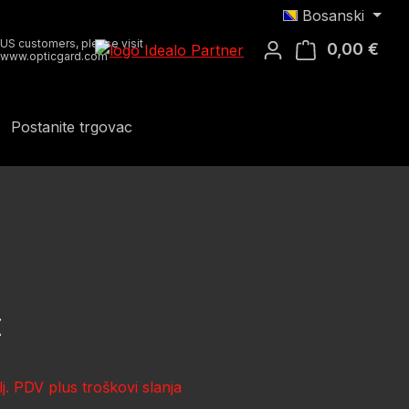
Bosanski
US customers, please visit
0,00 €
Koša
www.opticgard.com
Postanite trgovac
ena:
€
lj. PDV plus troškovi slanja