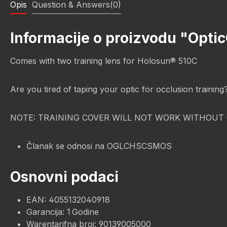
Opis
Question & Answers(0)
Informacije o proizvodu "Opti
Comes with two training lens for Holosun® 510C
Are you tired of taping your optic for occlusion trainin
NOTE: TRAINING COVER WILL NOT WORK WITHOUT 
Članak se odnosi na OGLCHSCSMOS
Osnovni podaci
EAN: 4055132040918
Garancija: 1 Godine
Warentarifna broj: 90139005000