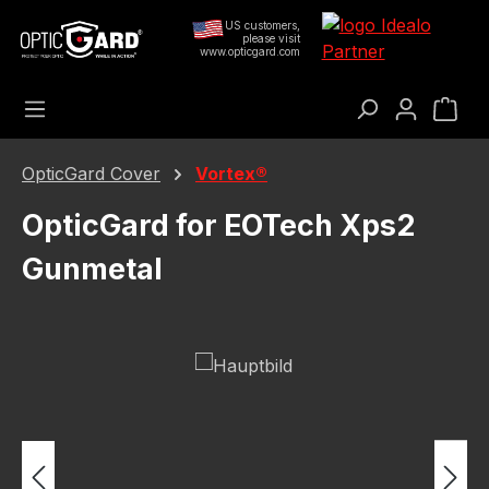
Preskoči na glavni sadržaj
US customers,
please visit
www.opticgard.com
Koš
OpticGard Cover
Vortex®
OpticGard for EOTech Xps2
Gunmetal
Preskoči galeriju slika