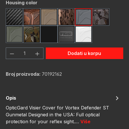
Odaberi
Housing color
Carbon Fiber
Dark Wood
FDE (Flat Dark Earth)
FDE Camo
Gunmetal
Gunmetal C
OD Green
OD Green Camo
rot
schwarz
weiß
Količina proizvoda: Unesite željenu količ
Dodati u korpu
Broj proizvoda:
70192162
Opis
OpticGard Visier Cover for Vortex Defender ST
Gunmetal Designed in the USA: Full optical
protection for your reflex sight.…
Više