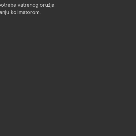
potrebe vatrenog oružja.
janju kolimatorom.