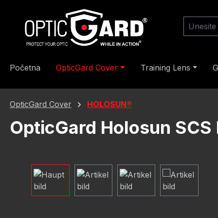
skoči na glavni sadržaj
Preskoči na pretragu
Preskoči na glavnu navigaciju
Početna
OpticGard Cover
Training Lens
G
OpticGard Cover
HOLOSUN®
OpticGard Holosun SCS
Preskoči galeriju slika