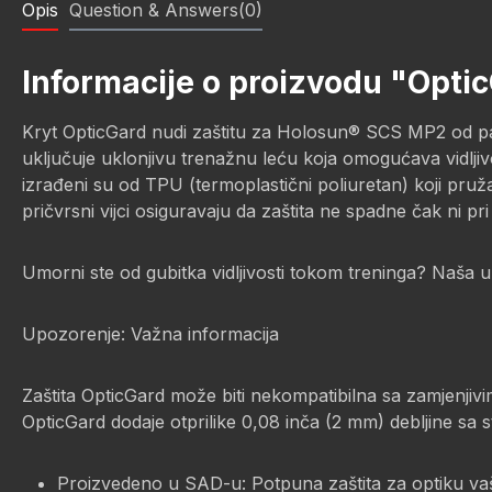
Opis
Question & Answers(0)
Informacije o proizvodu "Opti
Kryt OpticGard nudi zaštitu za Holosun® SCS MP2 od pad
uključuje uklonjivu trenažnu leću koja omogućava vidljivo
izrađeni su od TPU (termoplastični poliuretan) koji pruža
pričvrsni vijci osiguravaju da zaštita ne spadne čak ni pri
Umorni ste od gubitka vidljivosti tokom treninga? Naša u
Upozorenje: Važna informacija
Zaštita OpticGard može biti nekompatibilna sa zamjenjivim
OpticGard dodaje otprilike 0,08 inča (2 mm) debljine sa st
Proizvedeno u SAD-u: Potpuna zaštita za optiku vašeg