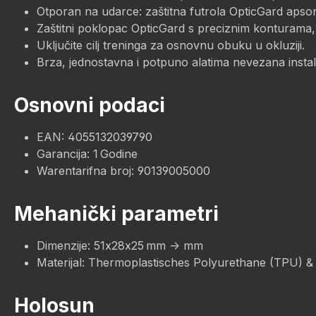
Otporan na udarce: zaštitna futrola OpticGard apsor
Zaštitni poklopac OpticGard s preciznim konturama, 
Uključite cilj treninga za osnovnu obuku u okluziji.
Brza, jednostavna i potpuno alatima nevezana instalac
Osnovni podaci
EAN: 4055132039790
Garancija: 1 Godine
Warentarifna broj: 90139005000
Mehanički parametri
Dimenzije: 51x28x25 mm -> mm
Materijal: Thermoplastisches Polyurethane (TPU) &
Holosun