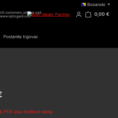
Bosanski
US customers, please visit
0,00 €
Koša
www.opticgard.com
Postanite trgovac
ena:
€
lj. PDV plus troškovi slanja