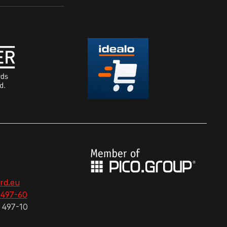
rd.eu
 497-60
 497-10