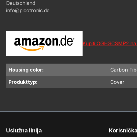
Deutschland
info@picotronic.de
Kupiti OGHSCSMP2 n
Housing color:
Carbon Fib
Produkttyp:
Cover
Uslužna linija
Korisničk