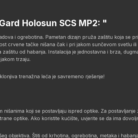
cGard Holosun SCS MP2: "
ova i ogrebotina. Pametan dizajn pruža zaštitu koja se pri
st crvene tačke nišana čak i pri jakom sunčevom svetlu ili 
 zaštitu od habanja. Instalacija je jednostavna i brza, dugm
 jakom trzaju.
klonjiva trenažna leća je savremeno rješenje!
 nišanima koji se postavljaju ispred optike. Za postavljanje 
rane optike. Ako koristite kućište, uvjerite se da ima dovolj
 objektiva. Štiti od krhotina, ogrebotina, metaka i habanj