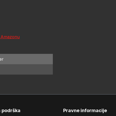
a Amazonu
er
a podrška
Pravne informacije