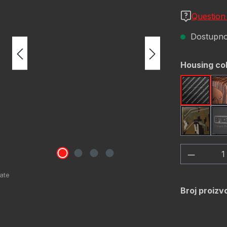
Question
Dostupno,
Odaberi
Housing co
Carbon 
OD Gre
Količina
Broj proizv