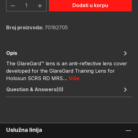
Količina proizvoda: Unesite željenu količ
Dodati u korpu
Broj proizvoda:
70182705
Opis
The GlareGard™ lens is an anti-reflective lens cover
developed for the GlareGard Training Lens for
Holosun SCRS RD MRS…
Više
Question & Answers(0)
Uslužna linija