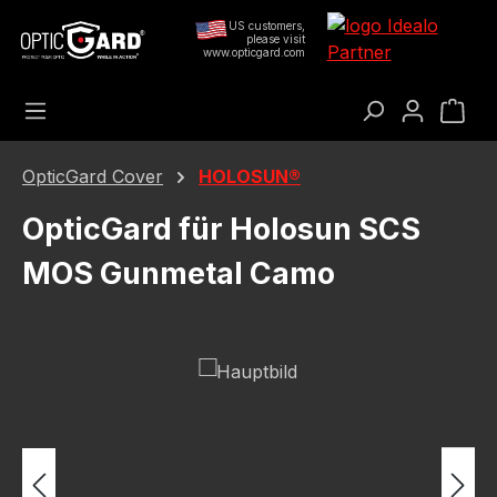
Preskoči na glavni sadržaj
US customers,
please visit
www.opticgard.com
Koš
OpticGard Cover
HOLOSUN®
OpticGard für Holosun SCS
MOS Gunmetal Camo
Preskoči galeriju slika