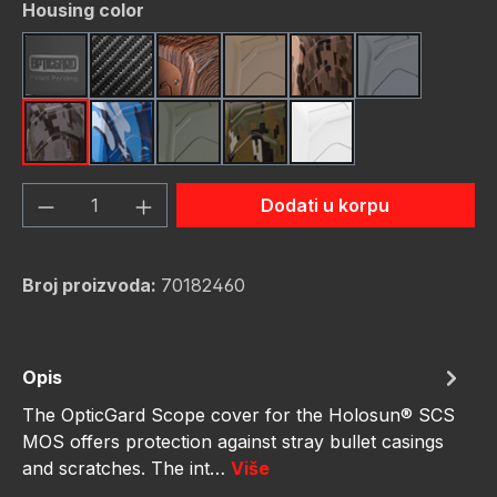
Odaberi
Housing color
Black
Carbon Fiber
Dark Wood
FDE (Flat Dark Earth)
FDE Camo
Gunmetal
Gunmetal Camo
Navy Camo
OD Green
OD Green Camo
White
Količina proizvoda: Unesite željenu količ
Dodati u korpu
Broj proizvoda:
70182460
Opis
The OpticGard Scope cover for the Holosun® SCS
MOS offers protection against stray bullet casings
and scratches. The int…
Više