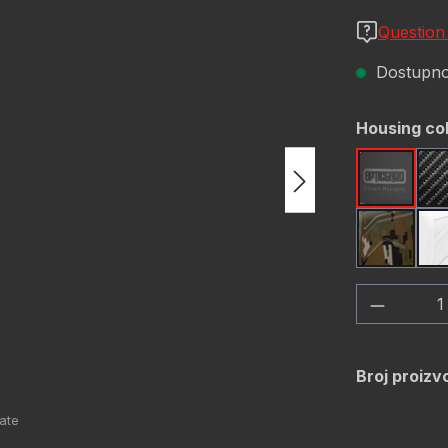
Question
Dostupno,
Odaberi
Housing co
Black
OD Gre
Količina
Broj proizv