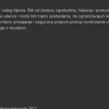
 vašeg šljema. Štiti od čestica, ogrebotina, habanja i prek
 udarce i može biti trajno postavljena, ne ograničavajući k
avršeno pristajanje i osigurava potpuni pristup kontrolama 
nge s okuzijom.
 Polycarbonate (PC)