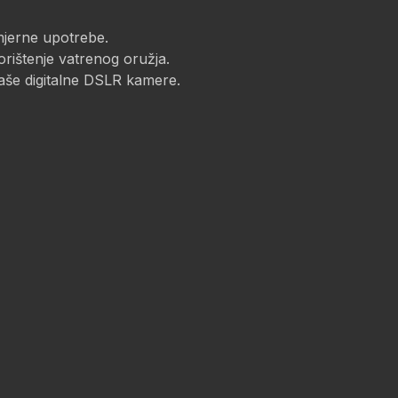
omjerne upotrebe.
orištenje vatrenog oružja.
vaše digitalne DSLR kamere.