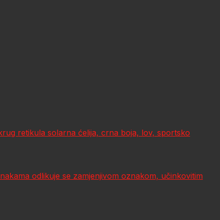
 retikula solarna ćelija, crna boja, lov, sportsko
nakama odlikuje se zamjenjivom oznakom, učinkovitim