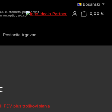
Bosanski
US customers, please visit
0,00 €
Koša
www.opticgard.com
Postanite trgovac
ena:
€
lj. PDV plus troškovi slanja