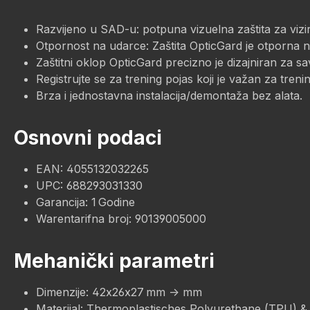
Razvijeno u SAD-u: potpuna vizuelna zaštita za vizir
Otpornost na udarce: Zaštita OpticGard je otporna na
Zaštitni oklop OpticGard precizno je dizajniran za s
Registrujte se za trening pojas koji je važan za treni
Brza i jednostavna instalacija/demontaža bez alata.
Osnovni podaci
EAN: 4055132032265
UPC: 688293031330
Garancija: 1 Godine
Warentarifna broj: 90139005000
Mehanički parametri
Dimenzije: 42x26x27 mm -> mm
Materijal: Thermoplastisches Polyurethane (TPU) &