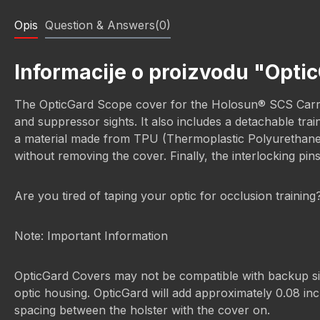
Opis
Question & Answers(0)
Informacije o proizvodu "Opti
The OpticGard Scope cover for the Holosun® SCS Carry of
and suppressor sights. It also includes a detachable tra
a material made from TPU (Thermoplastic Polyurethane) of
without removing the cover. Finally, the interlocking pin
Are you tired of taping your optic for occlusion trainin
Note: Important Information
OpticGard Covers may not be compatible with backup sight
optic housing. OpticGard will add approximately 0.08 inch
spacing between the holster with the cover on.