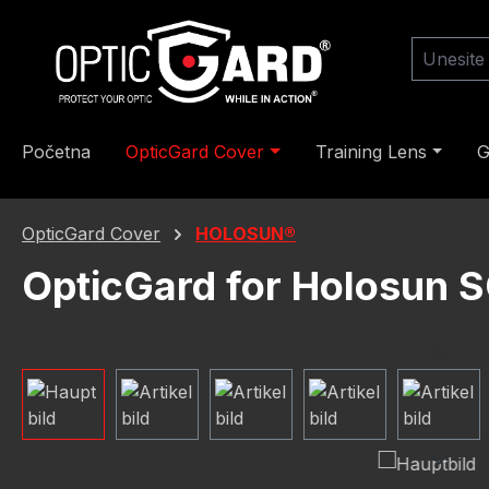
skoči na glavni sadržaj
Preskoči na pretragu
Preskoči na glavnu navigaciju
Početna
OpticGard Cover
Training Lens
G
OpticGard Cover
HOLOSUN®
OpticGard for Holosun 
Preskoči galeriju slika