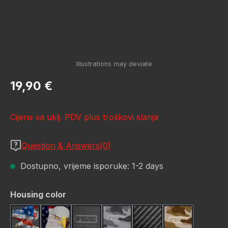
Redovna cijena:
19,90 €
Cijene sa uklj. PDV plus troškovi slanja
Question & Answers(0)
Dostupno, vrijeme isporuke: 1-2 days
Odaberi
Housing color
American Eagle
Bald Eagle American Flag
Black
Camo Grey
Carbon Fiber Black
Desert Stor