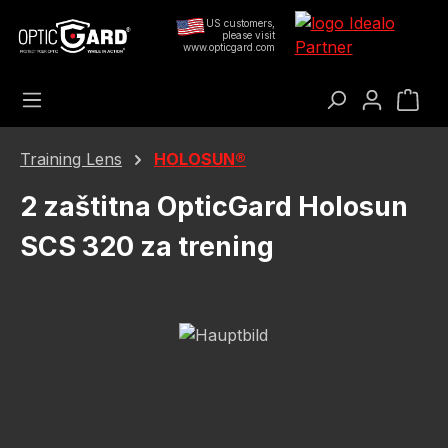
Preskoči na glavni sadržaj
US customers,
please visit
www.opticgard.com
Koš
Training Lens
HOLOSUN®
2 zaštitna OpticGard Holosun
SCS 320 za trening
Preskoči galeriju slika