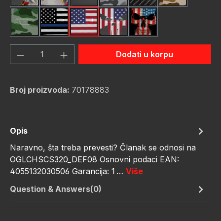
Green Hunting Camouflag
Thin Blue Line Flag
USA Flag New
Us Flag Skull
Us Flag Skull #2
Količina proizvoda: Unesite željenu količ
Dodati u korpu
Broj proizvoda:
70178883
Opis
Naravno, šta treba prevesti? Članak se odnosi na
OGLCHSCS320_DEF08 Osnovni podaci EAN:
4055132030506 Garancija: 1 …
Više
Question & Answers(0)