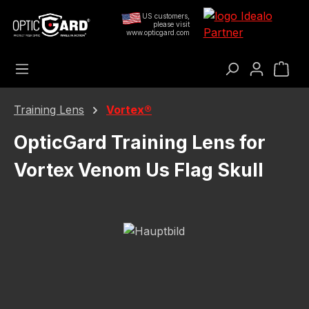
Preskoči na glavni sadržaj
US customers,
please visit
www.opticgard.com
Koš
Training Lens
Vortex®
OpticGard Training Lens for
Vortex Venom Us Flag Skull
Preskoči galeriju slika