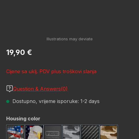
Redovna cijena:
19,90 €
Cijene sa uklj. PDV plus troškovi slanja
Question & Answers(0)
Dostupno, vrijeme isporuke: 1-2 days
Odaberi
Housing color
American Eagle
Bald Eagle American Flag
Black
Camo Grey
Carbon Fiber Black
Desert Stor