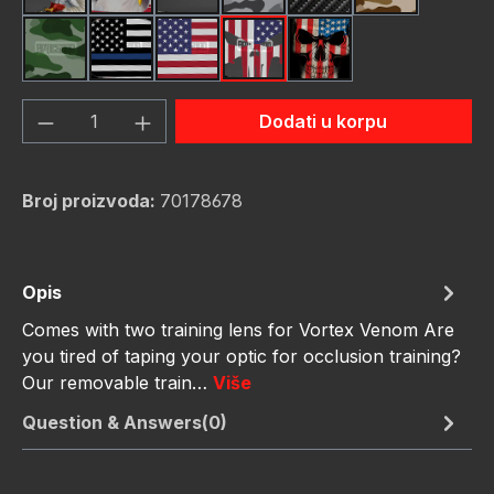
Green Hunting Camouflag
Thin Blue Line Flag
USA Flag New
Us Flag Skull
Us Flag Skull #2
Količina proizvoda: Unesite željenu količ
Dodati u korpu
Broj proizvoda:
70178678
Opis
Comes with two training lens for Vortex Venom Are
you tired of taping your optic for occlusion training?
Our removable train…
Više
Question & Answers(0)