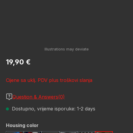
Redovna cijena:
19,90 €
Cijene sa uklj. PDV plus troškovi slanja
Question & Answers(0)
Dostupno, vrijeme isporuke: 1-2 days
Odaberi
Housing color