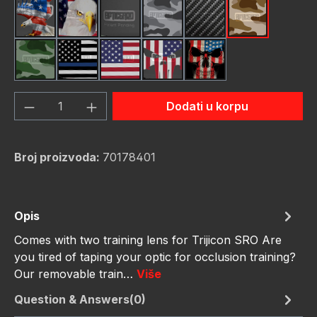
American Eagle
Bald Eagle American Flag
Black
Camo Grey
Carbon Fiber Black
Desert Stor
Green Hunting Camouflage
Thin Blue Line Flag
USA Flag New
Us Flag Skull
Us Flag Skull #2
Količina proizvoda: Unesite željenu količ
Dodati u korpu
Broj proizvoda:
70178401
Opis
Comes with two training lens for Trijicon SRO Are
you tired of taping your optic for occlusion training?
Our removable train…
Više
Question & Answers(0)