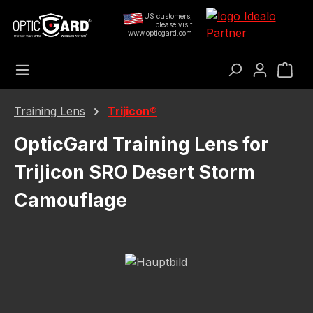
Preskoči na glavni sadržaj
US customers,
please visit
www.opticgard.com
Koš
Training Lens
Trijicon®
OpticGard Training Lens for
Trijicon SRO Desert Storm
Camouflage
Preskoči galeriju slika