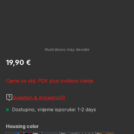
Redovna cijena:
19,90 €
Cijene sa uklj. PDV plus troškovi slanja
Question & Answers(0)
Dostupno, vrijeme isporuke: 1-2 days
Odaberi
Housing color