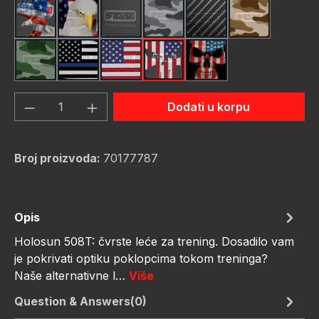
American Eagle
Bald Eagle American Fla
Black
Camo Grey
Carbon Fiber Black
Desert Stor
Green Hunting Camouflag
Thin Blue Line Flag
USA Flag New
Us Flag Skull
Us Flag Skull #2
Količina proizvoda: Unesite željenu količ
Dodati u korpu
Broj proizvoda:
70177787
Opis
Holosun 508T: čvrste leće za trening. Dosadilo vam
je pokrivati optiku poklopcima tokom treninga?
Naše alternativne l…
Više
Question & Answers(0)