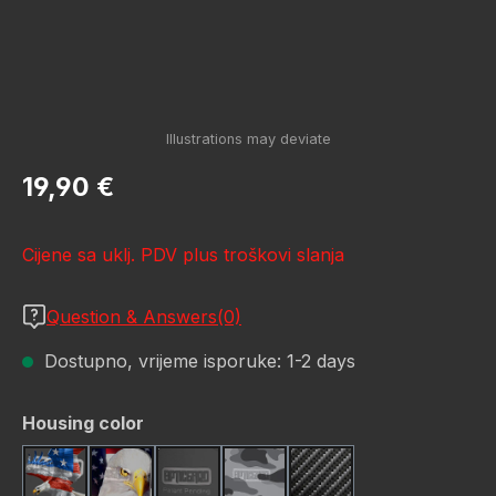
Redovna cijena:
19,90 €
Cijene sa uklj. PDV plus troškovi slanja
Question & Answers(0)
Dostupno, vrijeme isporuke: 1-2 days
Odaberi
Housing color
American Eagle
Bald Eagle America
Black
Camo Grey
Carbon Fiber Black