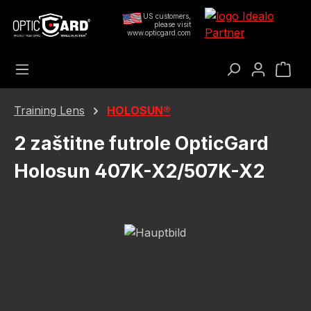
Preskoči na glavni sadržaj
US customers,
please visit
www.opticgard.com
Koš
Training Lens
HOLOSUN®
2 zaštitne futrole OpticGard
Holosun 407K-X2/507K-X2
Preskoči galeriju slika