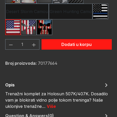
Desert Storm Camou
Green Hunting Camo
Thin Blu
USA Flag New
Us Flag Skull
Us Flag Skull #2
Količina proizvoda: Unesite željenu količ
Dodati u korpu
Broj proizvoda:
70177664
Opis
Trenažni komplet za Holosun 507K/407K. Dosadilo
vam je blokirati vidno polje tokom treninga? Naše
uklonjive trenažne…
Više
Question & Answers(0)