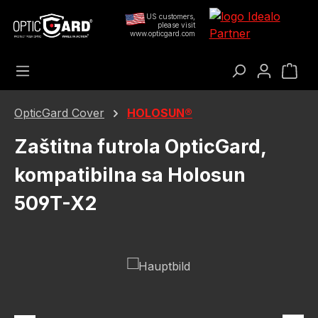
Preskoči na glavni sadržaj
US customers,
please visit
www.opticgard.com
Koš
OpticGard Cover
HOLOSUN®
Zaštitna futrola OpticGard,
kompatibilna sa Holosun
509T-X2
Preskoči galeriju slika