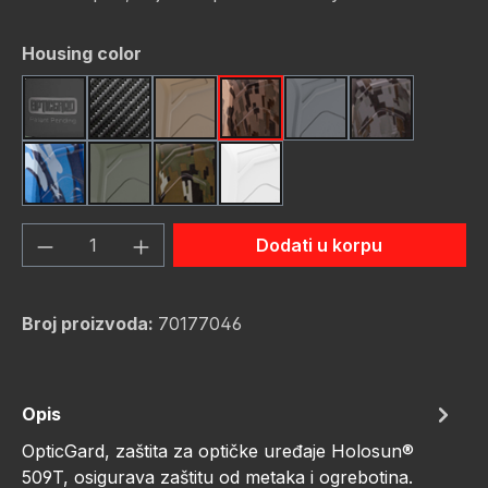
Odaberi
Housing color
Black
Carbon Fiber
FDE (Flat Dark Earth)
FDE Camo
Gunmetal
Gunmetal C
Navy Camo
OD Green
OD Green Camo
White
Količina proizvoda: Unesite željenu količ
Dodati u korpu
Broj proizvoda:
70177046
Opis
OpticGard, zaštita za optičke uređaje Holosun®
509T, osigurava zaštitu od metaka i ogrebotina.