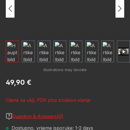
Redovna cijena:
49,90 €
Cijene sa uklj. PDV plus troškovi slanja
Question & Answers(0)
Dostupno, vrijeme isporuke: 1-2 days