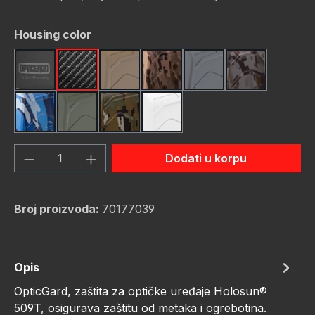
Odaberi
Housing color
Black
Carbon Fiber
FDE (Flat Dark Earth)
FDE Camo
Gunmetal
Gunmetal C
Navy Camo
OD Green
OD Green Camo
White
Količina proizvoda: Unesite željenu količ
Dodati u korpu
Broj proizvoda:
70177039
Opis
OpticGard, zaštita za optičke uređaje Holosun®
509T, osigurava zaštitu od metaka i ogrebotina.