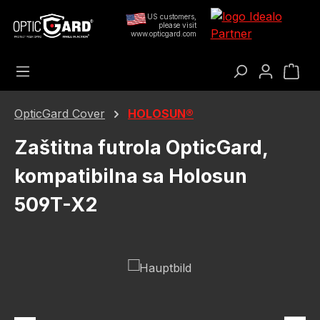
Preskoči na glavni sadržaj
US customers,
please visit
www.opticgard.com
Koš
OpticGard Cover
HOLOSUN®
Zaštitna futrola OpticGard,
kompatibilna sa Holosun
509T-X2
Preskoči galeriju slika