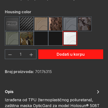
Odaberi
Housing color
Black
Carbon Fiber
FDE (Flat Dark Earth)
FDE Camo
Gunmetal
Gunmetal C
OD Green
OD Green Camo
Red
Red Camo
White
Količina proizvoda: Unesite željenu količ
Dodati u korpu
Broj proizvoda:
70176315
Opis
Izrađena od TPU (termoplastičnog poliuretana),
zaštitna maska OpticGard za model Holosun® 508T