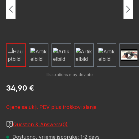
Redovna cijena:
34,90 €
Cijene sa uklj. PDV plus troškovi slanja
Question & Answers(0)
Dostupno, vrijeme isporuke: 1-2 days