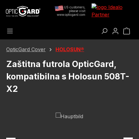
Preskoči na glavni sadržaj
US customers,
please visit
www.opticgard.com
Koš
OpticGard Cover
HOLOSUN®
Zaštitna futrola OpticGard,
kompatibilna s Holosun 508T-
X2
Preskoči galeriju slika