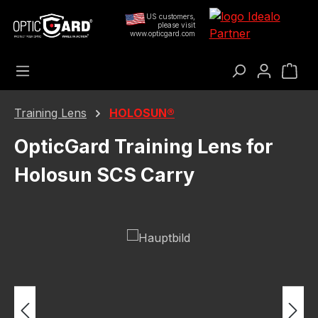
Saltar al contenido principal
US customers,
please visit
www.opticgard.com
El c
Training Lens
HOLOSUN®
OpticGard Training Lens for
Holosun SCS Carry
Omitir galería de imágenes