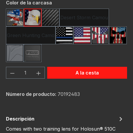
Seleccione
Color de la carcasa
Desert Storm Camou
American Eagle
Bald Eagle America Flag
Carbon Fiber
Green Hunting Camo
Thin Blue Line Flag
USA Flag New
Us Flag Skull
Us Fla
grey
schwarz
Cantidad del producto: introduce la can
A la cesta
Número de producto:
70192483
Descripción
Comes with two training lens for Holosun® 510C