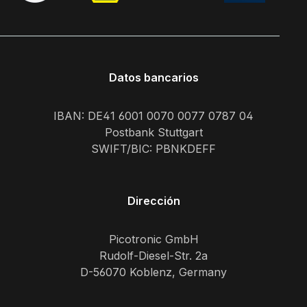
Verantwortlicher
Wirtschaftsakteur
Picotronic GmbH Rudolf-
Diesel-Str.2a 56070
Koblenz Deutschland
Datos bancarios
info@picotronic.de
IBAN: DE41 6001 0070 0077 0787 04
Postbank Stuttgart
SWIFT/BIC: PBNKDEFF
Dirección
Picotronic GmbH
Rudolf-Diesel-Str. 2a
D-56070 Koblenz, Germany