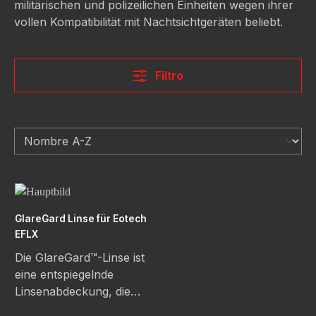
militärischen und polizeilichen Einheiten wegen ihrer
vollen Kompatibilität mit Nachtsichtgeräten beliebt.
Filtro
GlareGard Linse für Eotech
EFLX
Die GlareGard™-Linse ist
eine entspiegelnde
Linsenabdeckung, die
speziell für das Eotech®
Precio normal: