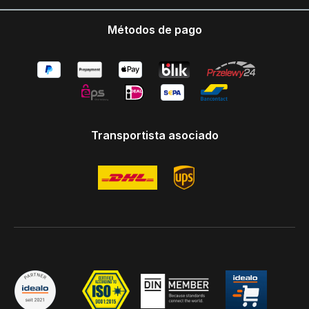
OGKFEEFLX-1PACK
Métodos de pago
Stammdaten EAN:
4055132034832 Garantie:
1 Jahre Mechanische
Parameter Material:
Thermoplastisches
Polyurethane (TPU) &
Polycarbonate (PC)
Transportista asociado
Gehäusefarbe: schwarz
Holosun BKA
Genehmigungspflicht:
nein Informationen zur
Produktsicherheit
Hersteller Picotronic
GmbH Rudolf-Diesel-
Str.2a 56070 Koblenz
Deutschland
info@picotronic.de