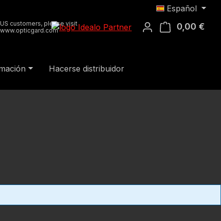
Español
US customers, please visit
0,00 €
El c
www.opticgard.com
rmación
Hacerse distribuidor