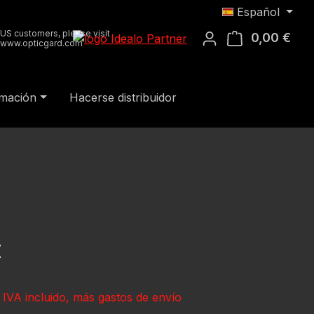
Español
US customers, please visit
0,00 €
El c
www.opticgard.com
rmación
Hacerse distribuidor
al:
€
 IVA incluido, más gastos de envío