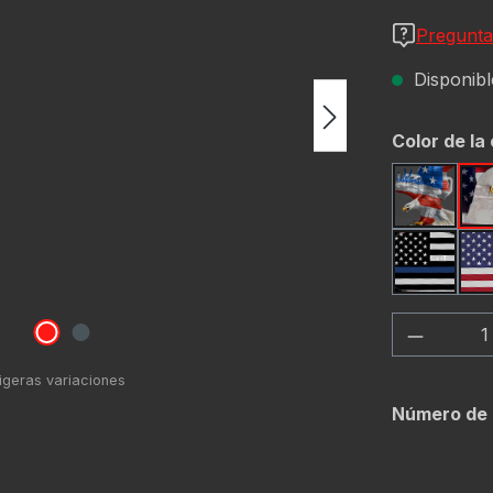
Pregunta
Disponible
Seleccione
Color de la
America
Thin Blu
Cantida
Número de 