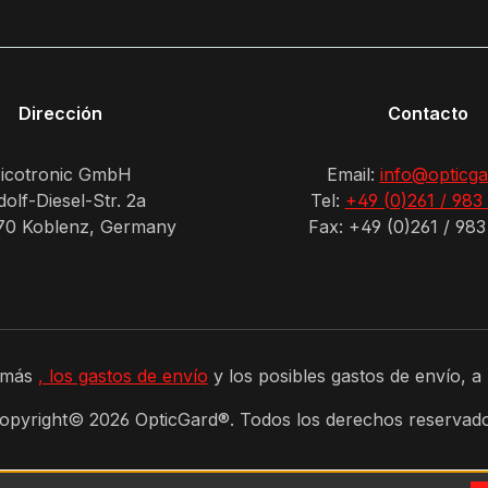
Dirección
Contacto
icotronic GmbH
Email:
info@opticga
olf-Diesel-Str. 2a
Tel:
+49 (0)261 / 983
70 Koblenz, Germany
Fax: +49 (0)261 / 983
A más
, los gastos de envío
y los posibles gastos de envío, a
opyright©
2026
OpticGard®. Todos los derechos reservad