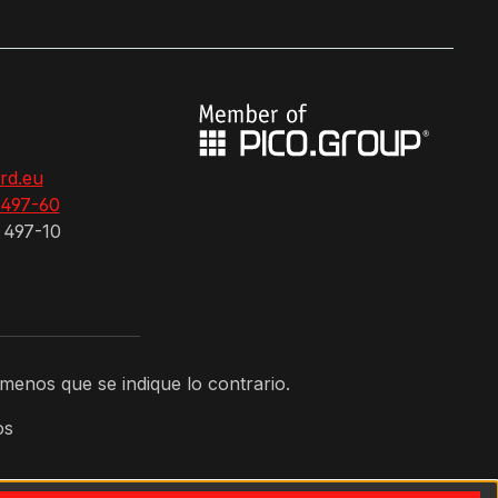
rd.eu
 497-60
 497-10
 menos que se indique lo contrario.
os