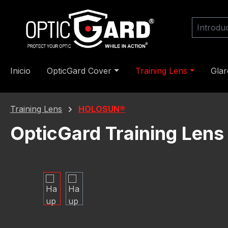
tar al contenido principal
Saltar a la búsqueda
Saltar a la navegación principal
Inicio
OpticGard Cover
Training Lens
Gla
Training Lens
HOLOSUN®
OpticGard Training Lens
Omitir galería de imágenes