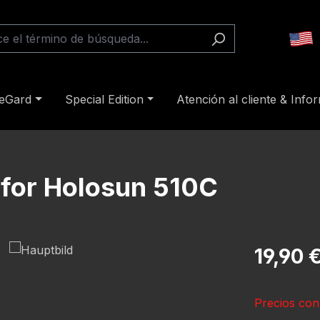
reGard
Special Edition
Atención al cliente & Info
 for Holosun 510C
Precio norm
19,90 
Precios con