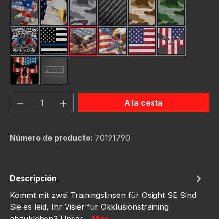
American Eagle
Bald Eagle America Flag
Camo Grey
Carbon Fiber Black
Desert Storm Camou
Green Hunti
Pround To Be American
Thin Blue Line Flag
USA Flag Bald Eagle #2
USA Flag Bald Eagle #3
USA Flag New
Us Flag Skul
Us Flag Skull #2
schwarz
Cantidad del producto: introduce la can
A la cesta
Número de producto:
70191790
Descripción
Kommt mit zwei Trainingslinsen für Osight SE Sind
Sie es leid, Ihr Visier für Okklusionstraining
abzukleben? Unser…
Más