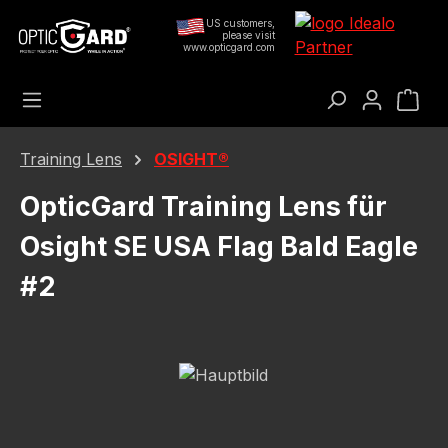
Saltar al contenido principal
US customers,
please visit
www.opticgard.com
El c
Training Lens
OSIGHT®
OpticGard Training Lens für
Osight SE USA Flag Bald Eagle
#2
Omitir galería de imágenes