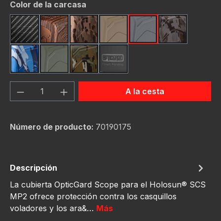
Seleccione
Color de la carcasa
Carbon Fiber
Dark Wood
FDE Camo
Flat Dark Earth
Gunmetal
Gunmetal C
Navy Camo
OD Green
OD Green Camo
schwarz
Cantidad del producto: introduce la can
A la cesta
Número de producto:
70190175
Descripción
La cubierta OpticGard Scope para el Holosun® SCS
MP2 ofrece protección contra los casquillos
voladores y los ara&…
Más