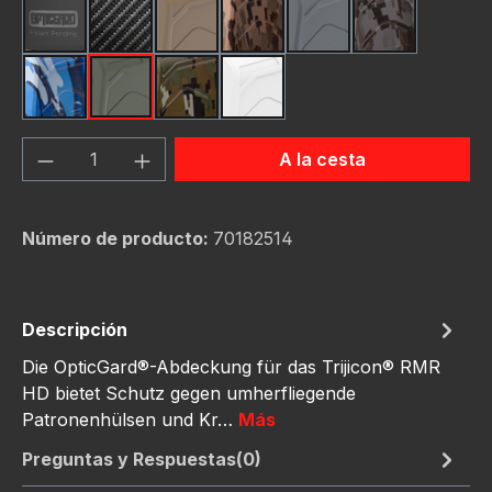
Black
Carbon Fiber
FDE (Flat Dark Earth)
FDE Camo
Gunmetal
Gunmetal C
Navy Camo
OD Green
OD Green Camo
White
Cantidad del producto: introduce la can
A la cesta
Número de producto:
70182514
Descripción
Die OpticGard®-Abdeckung für das Trijicon® RMR
HD bietet Schutz gegen umherfliegende
Patronenhülsen und Kr…
Más
Preguntas y Respuestas(0)