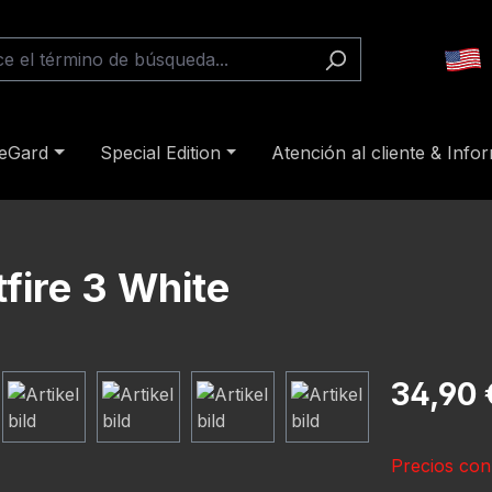
reGard
Special Edition
Atención al cliente & Info
tfire 3 White
Precio norm
34,90 
Precios con