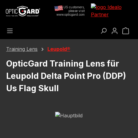
Saltar al contenido principal
US customers,
please visit
www.opticgard.com
El c
Training Lens
Leupold®
OpticGard Training Lens für
Leupold Delta Point Pro (DDP)
Us Flag Skull
Omitir galería de imágenes