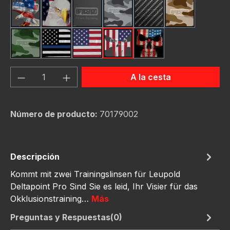
American Eagle
Bald Eagle American Flag
Black
Camo Grey
Carbon Fiber Black
Desert Stor
Green Hunting Camouflag
Thin Blue Line Flag
USA Flag New
Us Flag Skull
Us Flag Skull #2
Cantidad del producto: introduce la can
A la cesta
Número de producto:
70179002
Descripción
Kommt mit zwei Trainingslinsen für Leupold
Deltapoint Pro Sind Sie es leid, Ihr Visier für das
Okklusionstraining…
Más
Preguntas y Respuestas(0)