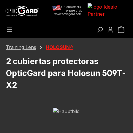
Saltar al contenido principal
US customers,
please visit
www.opticgard.com
El c
Training Lens
HOLOSUN®
2 cubiertas protectoras
OpticGard para Holosun 509T-
X2
Omitir galería de imágenes