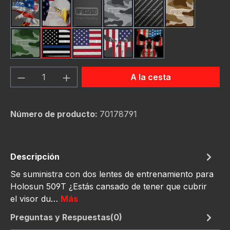
American Eagle
Bald Eagle American Flag
Black
Camo Grey
Carbon Fiber Black
Desert Stor
Green Hunting Camouflag
Thin Blue Line Flag
USA Flag New
Us Flag Skull
Us Flag Skull #2
Cantidad del producto: introduce la can
A la cesta
Número de producto:
70178791
Descripción
Se suministra con dos lentes de entrenamiento para
Holosun 509T ¿Estás cansado de tener que cubrir
el visor du…
Más
Preguntas y Respuestas(0)