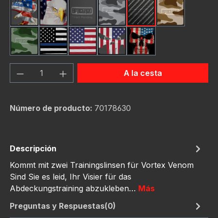
American Eagle
Bald Eagle American Flag
Black
Camo Grey
Carbon Fiber Black
Desert Stor
Green Hunting Camouflag
Thin Blue Line Flag
USA Flag New
Us Flag Skull
Us Flag Skull #2
Cantidad del producto: introduce la can
A la cesta
Número de producto:
70178630
Descripción
Kommt mit zwei Trainingslinsen für Vortex Venom
Sind Sie es leid, Ihr Visier für das
Abdeckungstraining abzukleben…
Más
Preguntas y Respuestas(0)