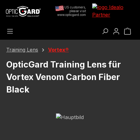
Saltar al contenido principal
US customers,
please visit
www.opticgard.com
El c
Training Lens
Vortex®
OpticGard Training Lens für
Vortex Venom Carbon Fiber
Black
Omitir galería de imágenes