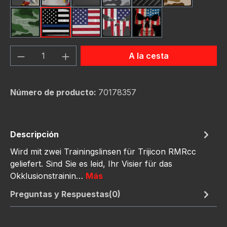
Green Hunting Camoufl
Thin Blue Line Flag
USA Flag New
Us Flag Skull
Us Flag Skull #2
Cantidad del producto: introduce la can
A la cesta
Número de producto:
70178357
Descripción
Wird mit zwei Trainingslinsen für Trijicon RMRcc
geliefert. Sind Sie es leid, Ihr Visier für das
Okklusionstrainin…
Más
Preguntas y Respuestas(0)