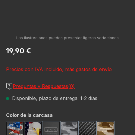
Precio normal:
19,90 €
Precios con IVA incluido, más gastos de envío
Preguntas y Respuestas(0)
Disponible, plazo de entrega: 1-2 días
Seleccione
Color de la carcasa
American Eagle
Bald Eagle American F
Black
Camo Grey
Carbon Fiber Black
Desert Stor