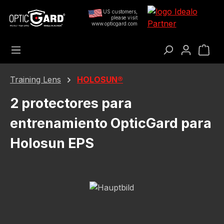
Saltar al contenido principal
US customers,
please visit
www.opticgard.com
El c
Training Lens
HOLOSUN®
2 protectores para
entrenamiento OpticGard para
Holosun EPS
Omitir galería de imágenes