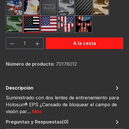
American Eagle
Bald Eagle American Flag
Black
Camo Grey
Carbon Fiber Black
Desert Stor
Green Hunting Camouflage
Thin Blue Line Flag
USA Flag New
Us Flag Skull
Us Flag Skull #2
Cantidad del producto: introduce la can
A la cesta
Número de producto:
70178012
Descripción
Suministrado con dos lentes de entrenamiento para
Holosun® EPS ¿Cansado de bloquear el campo de
visión par…
Más
Preguntas y Respuestas(0)