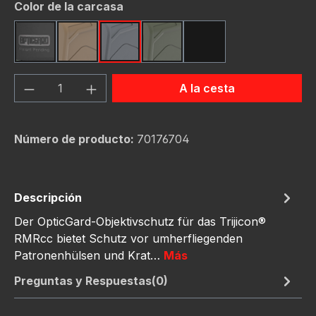
Seleccione
Color de la carcasa
Black
FDE (Flat Dark Earth)
Gunmetal
OD Green
Red
Cantidad del producto: introduce la can
A la cesta
Número de producto:
70176704
Descripción
Der OpticGard-Objektivschutz für das Trijicon®
RMRcc bietet Schutz vor umherfliegenden
Patronenhülsen und Krat…
Más
Preguntas y Respuestas(0)