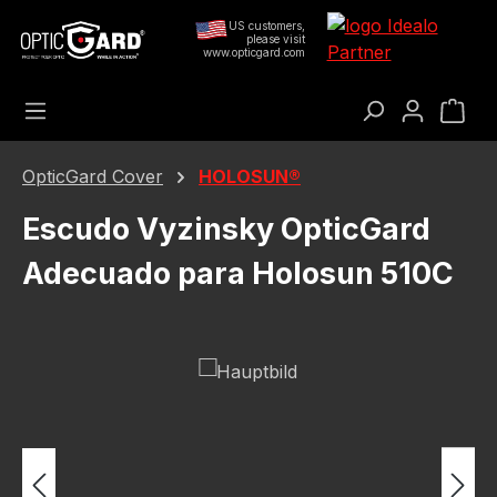
Saltar al contenido principal
US customers,
please visit
www.opticgard.com
El c
OpticGard Cover
HOLOSUN®
Escudo Vyzinsky OpticGard
Adecuado para Holosun 510C
Omitir galería de imágenes