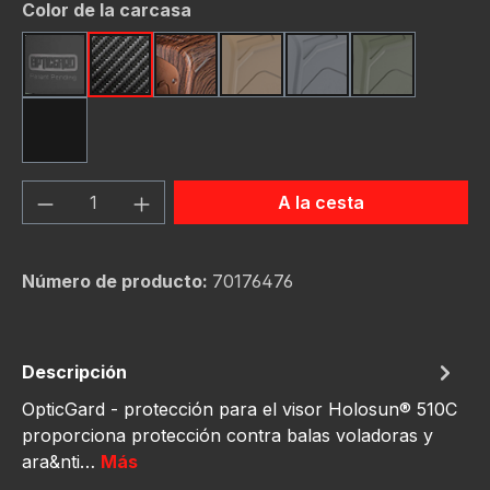
Seleccione
Color de la carcasa
Black
Carbon Fiber
Dark Wood
FDE (Flat Dark Earth)
Gunmetal
OD Green
Red
Cantidad del producto: introduce la can
A la cesta
Número de producto:
70176476
Descripción
OpticGard - protección para el visor Holosun® 510C
proporciona protección contra balas voladoras y
ara&nti…
Más