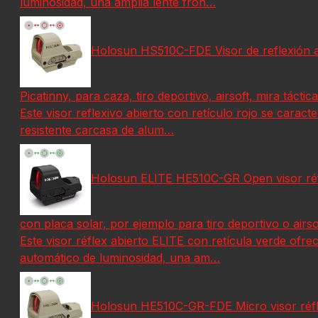
luminosidad, una amplia lente fron…
Holosun HS510C-FDE Visor de reflexión ab
Picatinny, para caza, tiro deportivo, airsoft, mira táctica
Este visor reflexivo abierto con retículo rojo se caract
resistente carcasa de alum…
Holosun ELITE HE510C-GR Open visor réfl
con placa solar, por ejemplo para tiro deportivo o airso
Este visor réflex abierto ELITE con retícula verde ofre
automático de luminosidad, una am…
Holosun HE510C-GR-FDE Micro visor réfle