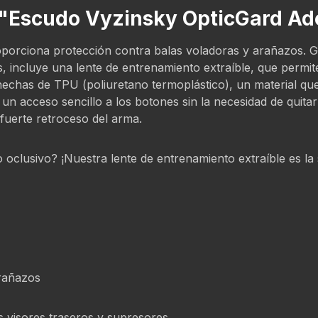
o "Escudo Vyzinsky OpticGard A
orciona protección contra balas voladoras y arañazos. Gra
 incluye una lente de entrenamiento extraíble, que permite
 hechas de TPU (poliuretano termoplástico), un material qu
 un acceso sencillo a los botones sin la necesidad de quit
fuerte retroceso del arma.
 oclusivo? ¡Nuestra lente de entrenamiento extraíble es l
arañazos
os visores traseros y supresores