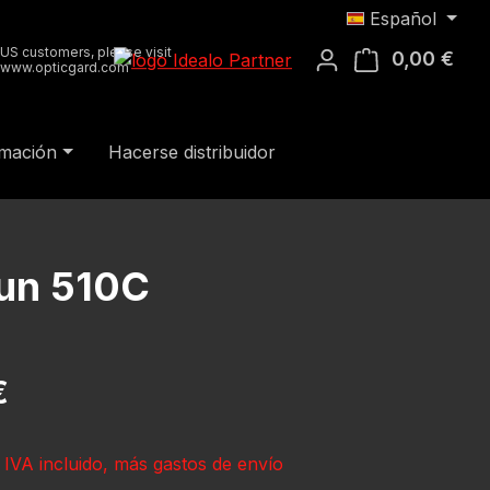
Español
US customers, please visit
0,00 €
El c
www.opticgard.com
rmación
Hacerse distribuidor
sun 510C
al:
€
 IVA incluido, más gastos de envío