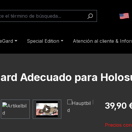
reGard
Special Edition
Atención al cliente & Info
Gard Adecuado para Holo
Precio norm
39,90 
Precios con