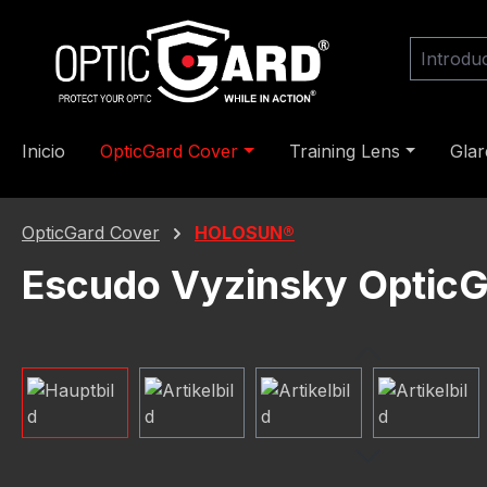
tar al contenido principal
Saltar a la búsqueda
Saltar a la navegación principal
Inicio
OpticGard Cover
Training Lens
Gla
OpticGard Cover
HOLOSUN®
Escudo Vyzinsky Optic
Omitir galería de imágenes