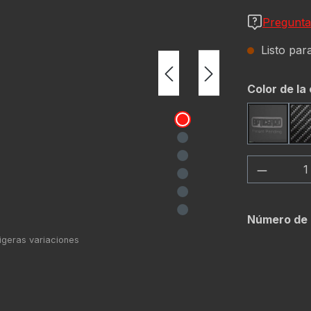
Pregunta
Listo para
Seleccione
Color de la
Black
Cantida
Número de 