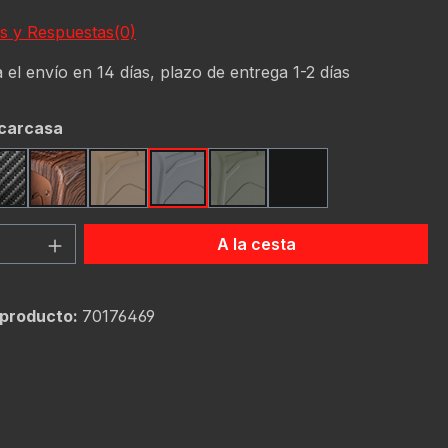
s y Respuestas(0)
 el envío en 14 días, plazo de entrega 1-2 días
 carcasa
Carbon Fiber
Dark Wood
FDE (Flat Dark Earth)
Gunmetal
OD Green
Red
d del producto: introduce la cantidad d
A la cesta
producto:
70176469